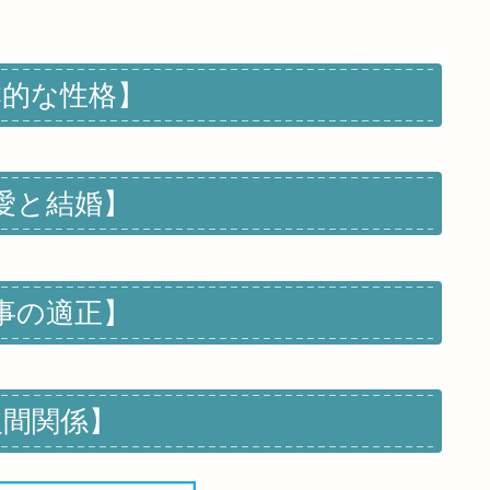
本的な性格】
愛と結婚】
事の適正】
人間関係】