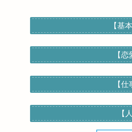
【基
【恋
【仕
【