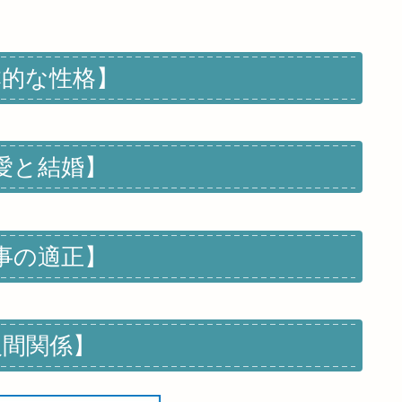
本的な性格】
愛と結婚】
事の適正】
人間関係】