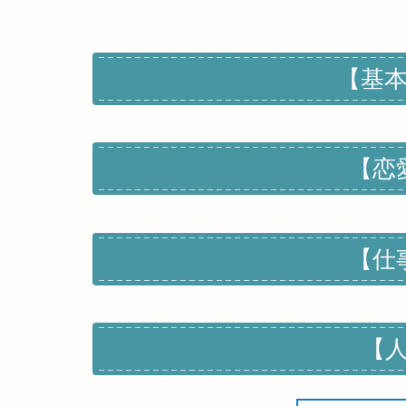
【基
【恋
【仕
【