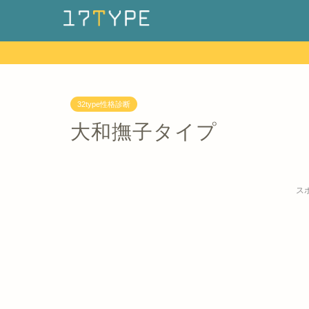
32type性格診断
大和撫子タイプ
ス