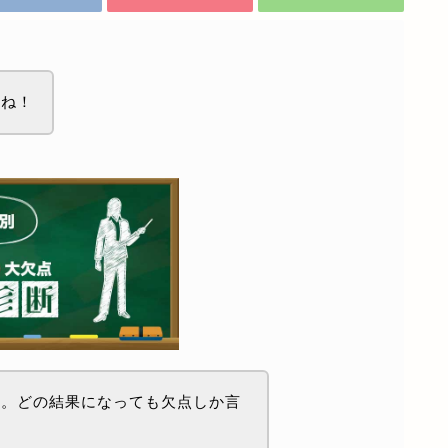
てね！
わ。どの結果になっても欠点しか言
？