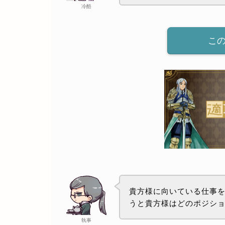
冷酷
こ
貴方様に向いている仕事を
うと貴方様はどのポジシ
執事