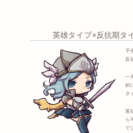
英雄タイプ×反抗期タ
子
反
一
的
タ
英
ら
で