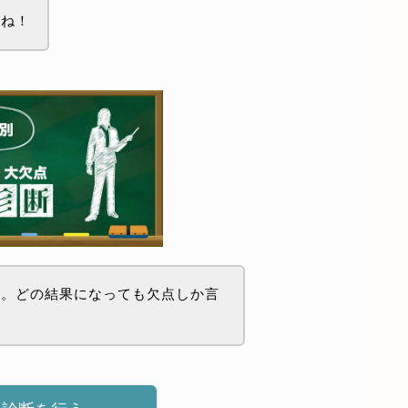
てね！
わ。どの結果になっても欠点しか言
？