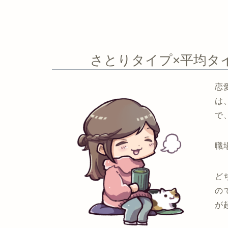
さとりタイプ×平均タ
恋
は
で
職
ど
の
が