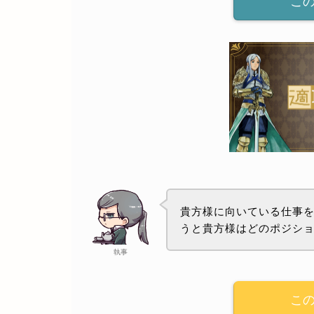
こ
貴方様に向いている仕事を
うと貴方様はどのポジシ
執事
こ