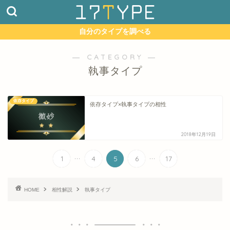
自分のタイプを調べる
― CATEGORY ―
執事タイプ
依存タイプ
依存タイプ×執事タイプの相性
2018年12月19日
...
...
1
4
5
6
17
HOME
相性解説
執事タイプ